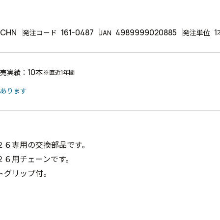
6CHN
161-0487
4989999020885
1
発注コード
JAN
発注単位
10本
売実績：
※直近1年間
があります
２６専用の交換部品です。
２６用チェーンです。
グリップ付。