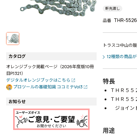
軒先渡し
THR-552
品番
トラスコ中山の販
カタログ
12種類の商品
オレンジブック掲載ページ（2026年度版10冊
目P.1321）
特長
デジタルオレンジブックはこちら
プロツールの基礎知識 ココミテVol3
ＴＨＲ５５
ＴＨＲ５５
お知らせ
ジョイント
用途