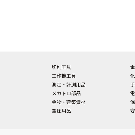
切削工具
電
工作機工具
化
測定・計測用品
手
メカトロ部品
電
金物・建築資材
保
空圧用品
安