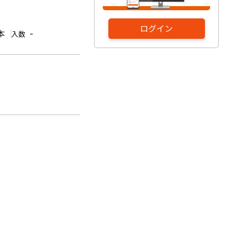
ログイン
本
-
入数