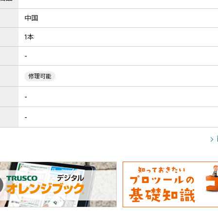
中国
1本
-
修理可能
-
-