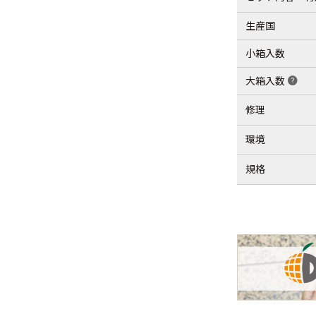
生産国
小箱入数
大箱入数
help
修理
環境
規格