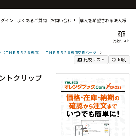
ログイン
よくあるご質問
お問い合わせ
購入を希望される法人様
balance
比較リスト
ツ（ＴＨＲ５５２６専用） ＴＨＲ５５２６専用交換パーツ
balance
print
比較リスト
印刷
ントクリップ