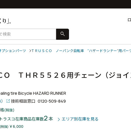
search
オプションパーツ
ＴＲＵＳＣＯ ノーパンク自転車 “ハザードランナー”用パー
ＣＯ ＴＨＲ５５２６用チェーン（ジョイ
sealing tire Bicycle HAZARD RUNNER
株）
技術相談窓口
0120-509-849
格
(税抜)
2
本
トラスコ在庫商品
在庫数
エリア別在庫を見る
￥6,000
(税抜)