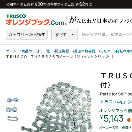
420
62
公開アイテム数 約
万点
在庫アイテム数 約
万点
カテゴリーから探す
すべて
ホーム
商品カテゴリ一覧
搬送機器
運搬車輌機器
自転車
自転車用
ＴＲＵＳＣＯ ＴＨＲ５５２６用チェーン（ジョイントクリップ付）
ＴＲＵＳ
付）
Parts for Self-
トラスコ中山（
オレンジブック価
5,143
￥
メーカー希望小売価格