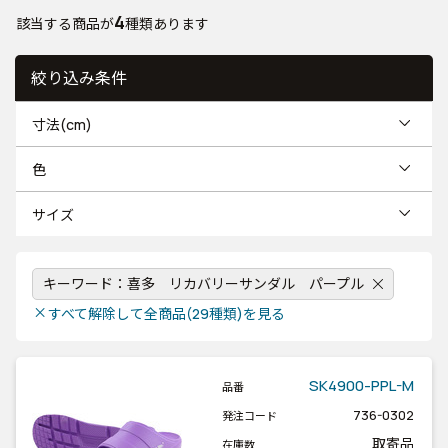
4
該当する商品が
種類あります
絞り込み条件
寸法(cm)
色
サイズ
キーワード：喜多 リカバリーサンダル パープル
close
すべて解除して全商品(29種類)を見る
SK4900-PPL-M
品番
736-0302
発注コード
取寄品
在庫数