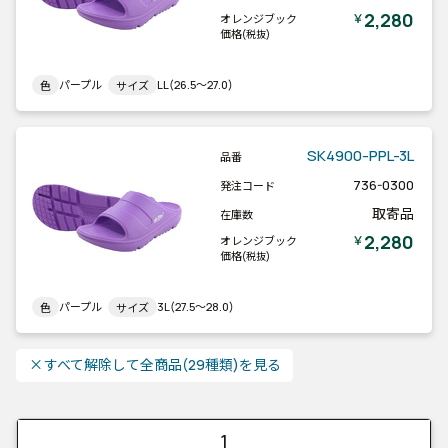
2,280
￥
オレンジブック
価格
(税抜)
パープル
LL(26.5～27.0)
色
サイズ
SK4900-PPL-3L
品番
736-0300
発注コード
取寄品
在庫数
2,280
￥
オレンジブック
価格
(税抜)
パープル
3L(27.5～28.0)
色
サイズ
close
すべて解除して全商品(29種類)を見る
1