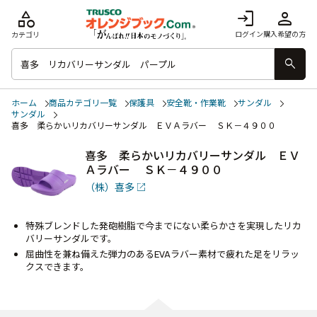
category
login
person
ログイン
購入希望の方
カテゴリ
search
ホーム
商品カテゴリ一覧
保護具
安全靴・作業靴
サンダル
サンダル
喜多 柔らかいリカバリーサンダル ＥＶＡラバー ＳＫ－４９００
喜多 柔らかいリカバリーサンダル ＥＶ
Ａラバー ＳＫ－４９００
（株）喜多
特殊ブレンドした発砲樹脂で今までにない柔らかさを実現したリカ
バリーサンダルです。
屈曲性を兼ね備えた弾力のあるEVAラバー素材で疲れた足をリラッ
クスできます。