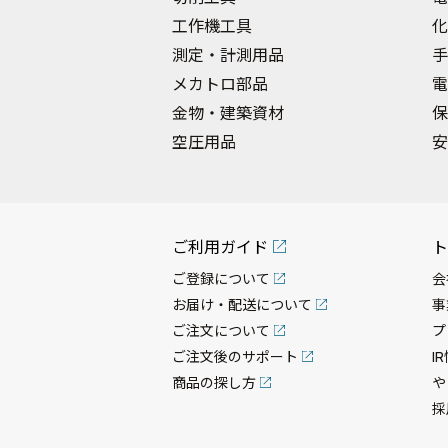
工作機工具
化
測定・計測用品
手
メカトロ部品
電
金物・建築資材
保
空圧用品
安
ご利用ガイド
ト
ご登録について
会
お届け・配送について
事
ご注文について
プ
ご注文後のサポート
I
商品の探し方
や
採