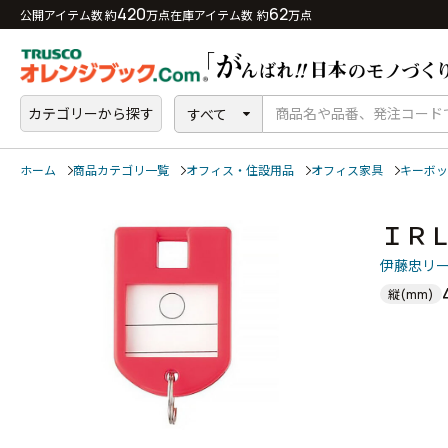
420
62
公開アイテム数 約
万点
在庫アイテム数 約
万点
カテゴリーから探す
すべて
ホーム
商品カテゴリ一覧
オフィス・住設用品
オフィス家具
キーボッ
ＩＲ
伊藤忠リ
縦(mm)