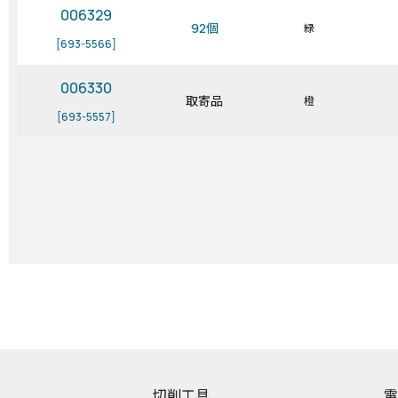
006329
92個
緑
[693-5566]
006330
取寄品
橙
[693-5557]
切削工具
電