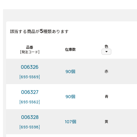
5
該当する商品が
種類あります
色
品番
在庫数
arrow_drop_down
[発注コード]
006326
90個
赤
[693-5569]
006327
90個
青
[693-5562]
006328
107個
黄
[693-5598]