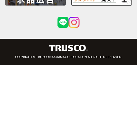
COPYRIGHT© TRUSCO NAKAYAMA CORPORATION.ALL RIGHTS RESERVED.