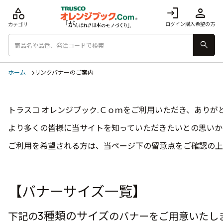
category
login
person
ログイン
購入希望の方
カテゴリ
search
ホーム
リンクバナーのご案内
トラスコ オレンジブック.Ｃｏｍをご利用いただき、ありが
より多くの皆様に当サイトを知っていただきたいとの思いか
ご利用を希望される方は、当ページ下の留意点をご確認の上
【バナーサイズ一覧】
3種類のサイズ
下記の
のバナーをご用意いたし