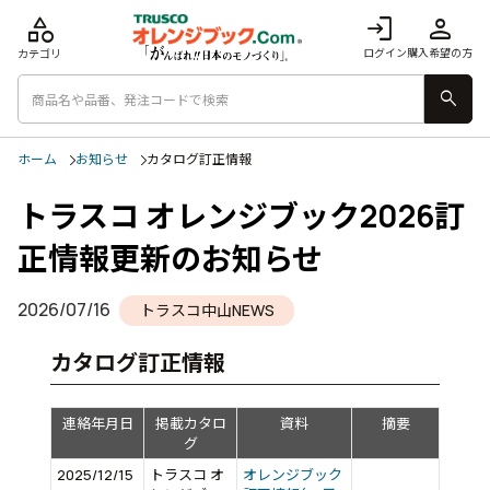
category
login
person
ログイン
購入希望の方
カテゴリ
search
ホーム
お知らせ
カタログ訂正情報
トラスコ オレンジブック2026訂
正情報更新のお知らせ
2026/07/16
トラスコ中山NEWS
カタログ訂正情報
連絡年月日
掲載カタロ
資料
摘要
グ
2025/12/15
トラスコ オ
オレンジブック