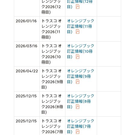
レンジブッ
訂正情報(12冊
ク2026(12
目)
冊目)
2026/01/16
トラスコ オ
オレンジブック
レンジブッ
訂正情報(11冊
ク2026(11
目)
冊目)
2026/03/16
トラスコ オ
オレンジブック
レンジブッ
訂正情報(10冊
ク2026(10
目)
冊目)
2026/04/22
トラスコ オ
オレンジブック
レンジブッ
訂正情報(9冊
ク2026(9冊
目)
目)
2025/12/15
トラスコ オ
オレンジブック
レンジブッ
訂正情報(8冊
ク2026(8冊
目)
目)
2025/12/15
トラスコ オ
オレンジブック
レンジブッ
訂正情報(7冊
ク2026(7冊
目)