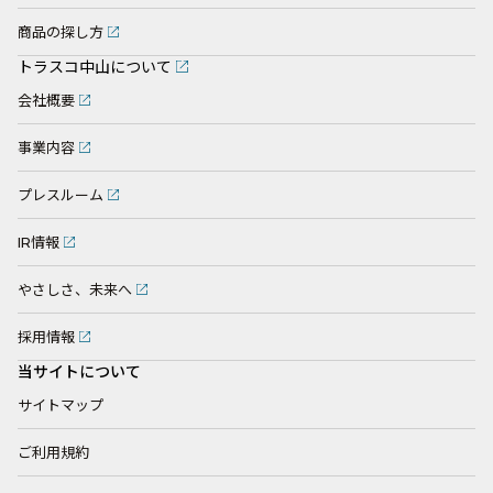
商品の探し方
トラスコ中山について
会社概要
事業内容
プレスルーム
IR情報
やさしさ、未来へ
採用情報
当サイトについて
サイトマップ
ご利用規約