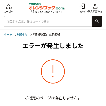
category
login
person
ログイン
購入希望の方
カテゴリ
search
ホーム
お知らせ
『価格改定』更新連絡
エラーが発生しました
error
ご指定のページは存在しません。