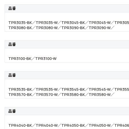
品番
TPR3035-BK／TPR3035-W／TPR3045-BK／TPR3045-W／TPR305
TPR3080-BK／TPR3080-W／TPR3090-BK／TPR3090-W／
品番
TPR3100-BK／TPR3100-W
品番
TPR3535-BK／TPR3535-W／TPR3545-BK／TPR3545-W／TPR355
TPR3570-BK／TPR3570-W／TPR3580-BK／TPR3580-W／
品番
TPR4040-BK／TPR4040-W／TPR4050-BK／TPR4050-W／TPR406