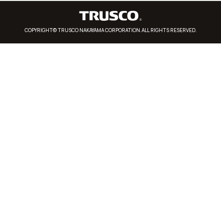
COPYRIGHT© TRUSCO NAKAYAMA CORPORATION.ALL RIGHTS RESERVED.