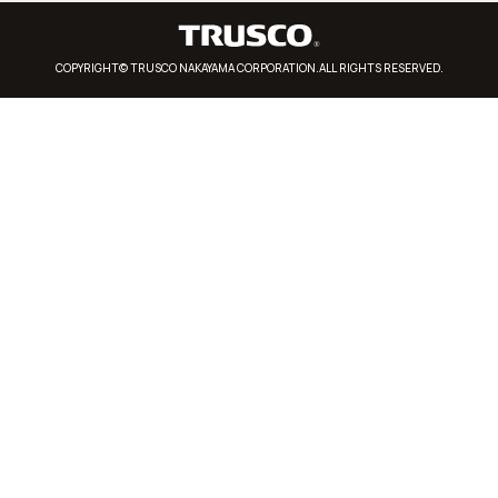
COPYRIGHT© TRUSCO NAKAYAMA CORPORATION.ALL RIGHTS RESERVED.