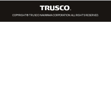
COPYRIGHT© TRUSCO NAKAYAMA CORPORATION.ALL RIGHTS RESERVED.