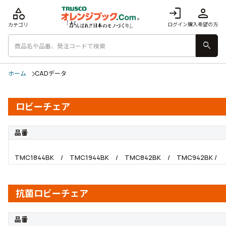
category
login
person
ログイン
購入希望の方
カテゴリ
search
ホーム
CADデータ
ロビーチェア
品番
TMC1844BK / TMC1944BK / TMC842BK / TMC942BK /
抗菌ロビーチェア
品番