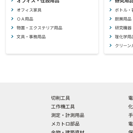
オフィス・住設用品
研究用
オフィス家具
ボトル・
ＯＡ用品
厨房用品
物置・エクステリア用品
研究機器
文具・事務用品
理化学用
クリーン
切削工具
電
工作機工具
化
測定・計測用品
手
メカトロ部品
電
金物・建築資材
保