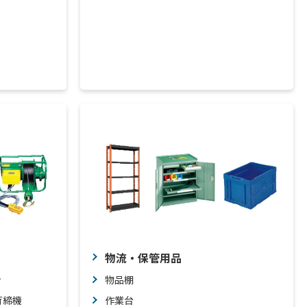
物流・保管用品
ン
物品棚
荷締機
作業台