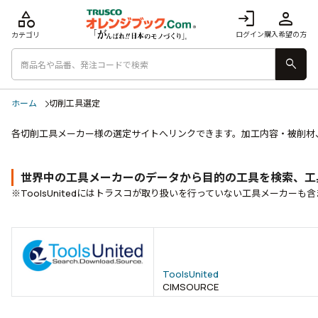
category
login
person
ログイン
購入希望の方
カテゴリ
search
ホーム
切削工具選定
各切削工具メーカー様の選定サイトへリンクできます。加工内容・被削材
世界中の工具メーカーのデータから目的の工具を検索、工
※ToolsUnitedにはトラスコが取り扱いを行っていない工具メーカーも
ToolsUnited
CIMSOURCE