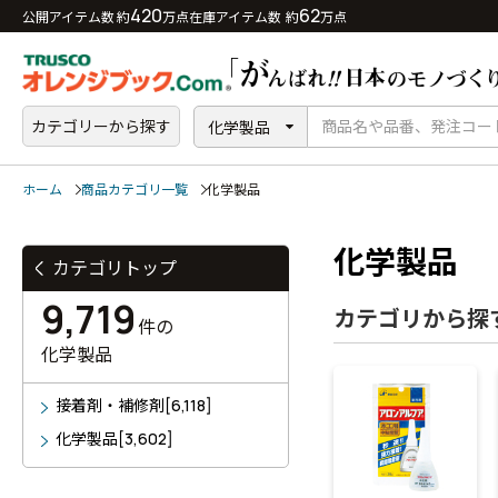
420
62
公開アイテム数 約
万点
在庫アイテム数 約
万点
カテゴリーから探す
化学製品
ホーム
商品カテゴリ一覧
化学製品
化学製品
カテゴリトップ
9,719
カテゴリから探
件の
化学製品
接着剤・補修剤[6,118]
化学製品[3,602]