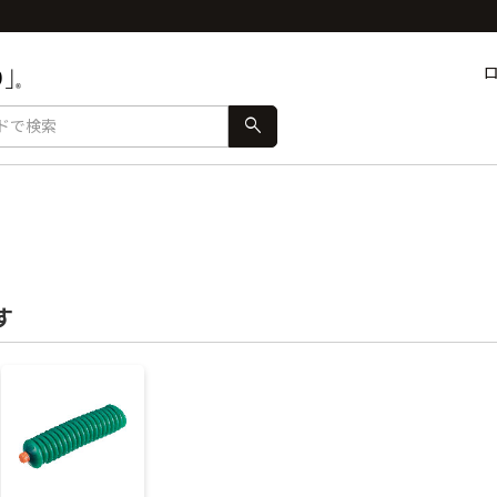
search
す