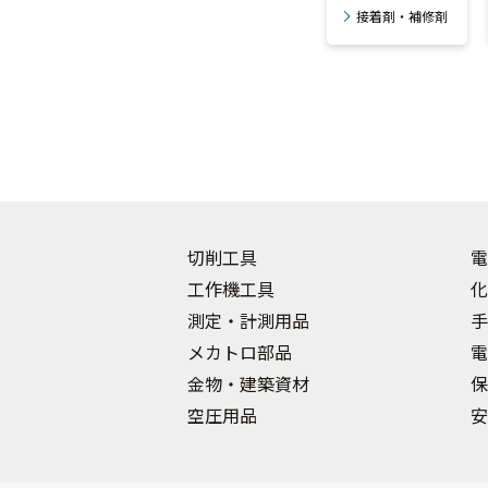
接着剤・補修剤
切削工具
電
工作機工具
化
測定・計測用品
手
メカトロ部品
電
金物・建築資材
保
空圧用品
安