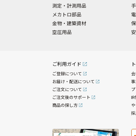
測定・計測用品
手
メカトロ部品
電
金物・建築資材
保
空圧用品
安
ご利用ガイド
ト
ご登録について
会
お届け・配送について
事
ご注文について
プ
ご注文後のサポート
I
商品の探し方
や
採