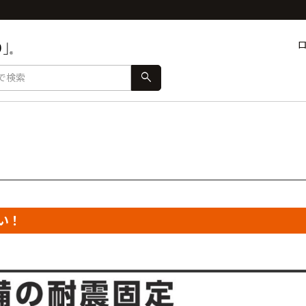
search
い！