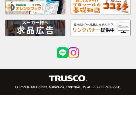
COPYRIGHT© TRUSCO NAKAYAMA CORPORATION.ALL RIGHTS RESERVED.