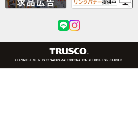
COPYRIGHT© TRUSCO NAKAYAMA CORPORATION.ALL RIGHTS RESERVED.