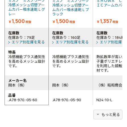
ミズノ ミズノワーク
ミズノ ミズノワーク
ＳＨＯＷＡ ＣＯ
冷感メッシュ切替アー
冷感メッシュ切替アー
ＩＣアームカバ
ムカバー吸水速乾Ｌグ
ムカバー吸水速乾Ｌブ
レー
ラック
1,500
1,500
1,357
￥
￥
￥
税抜
税抜
税抜
在庫数
在庫数
在庫数
在庫あり：79足
在庫あり：160足
在庫あり：184組
エリア別在庫を見る
エリア別在庫を見る
エリア別在庫を
特長
冷感機能プラス通気性
冷感機能プラス通気性
熱拡散率が高い超
を高めるメッシュ設計
を高めるメッシュ設計
子量ポリエチレン
です。
です。
を利用した接触冷
材です。
メーカー名
岡本（株）
岡本（株）
（株）昭和商会
品番
.A78-970.-05-60
.A78-970.-05-90
N24-10-L
expand_more
もっと見る