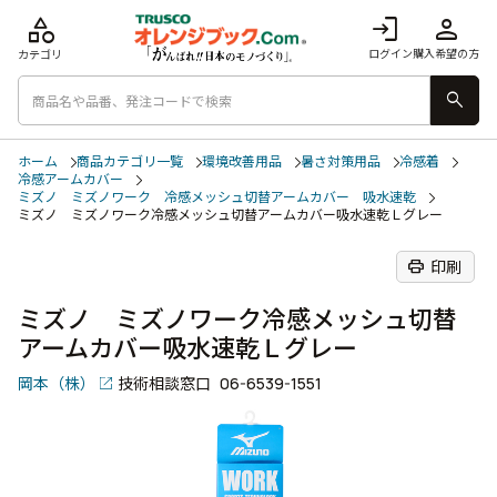
category
login
person
ログイン
購入希望の方
カテゴリ
search
ホーム
商品カテゴリ一覧
環境改善用品
暑さ対策用品
冷感着
冷感アームカバー
ミズノ ミズノワーク 冷感メッシュ切替アームカバー 吸水速乾
ミズノ ミズノワーク冷感メッシュ切替アームカバー吸水速乾Ｌグレー
print
印刷
ミズノ ミズノワーク冷感メッシュ切替
アームカバー吸水速乾Ｌグレー
岡本（株）
技術相談窓口
06-6539-1551