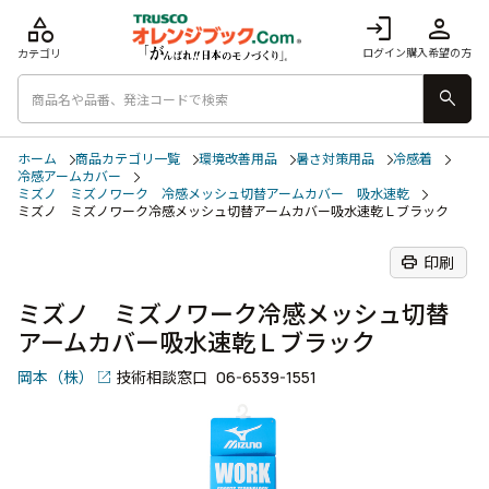
category
login
person
ログイン
購入希望の方
カテゴリ
search
ホーム
商品カテゴリ一覧
環境改善用品
暑さ対策用品
冷感着
冷感アームカバー
ミズノ ミズノワーク 冷感メッシュ切替アームカバー 吸水速乾
ミズノ ミズノワーク冷感メッシュ切替アームカバー吸水速乾Ｌブラック
print
印刷
ミズノ ミズノワーク冷感メッシュ切替
アームカバー吸水速乾Ｌブラック
岡本（株）
技術相談窓口
06-6539-1551