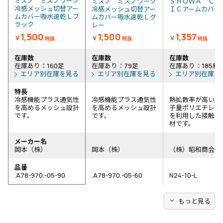
ミズノ ミズノワーク
ミズノ ミズノワーク
ＳＨＯＷＡ ＣＯ
冷感メッシュ切替アー
冷感メッシュ切替アー
ＩＣアームカバ
ムカバー吸水速乾Ｌブ
ムカバー吸水速乾Ｌグ
ラック
レー
1,500
1,500
1,357
￥
￥
￥
税抜
税抜
税抜
在庫数
在庫数
在庫数
在庫あり：160足
在庫あり：79足
在庫あり：185組
エリア別在庫を見る
エリア別在庫を見る
エリア別在庫を
特長
冷感機能プラス通気性
冷感機能プラス通気性
熱拡散率が高い超
を高めるメッシュ設計
を高めるメッシュ設計
子量ポリエチレン
です。
です。
を利用した接触冷
材です。
メーカー名
岡本（株）
岡本（株）
（株）昭和商会
品番
.A78-970.-05-90
.A78-970.-05-60
N24-10-L
expand_more
もっと見る