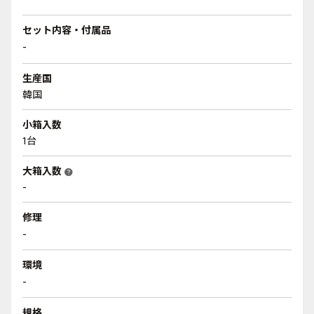
セット内容・付属品
-
生産国
韓国
小箱入数
1台
大箱入数
help
-
修理
-
環境
-
規格