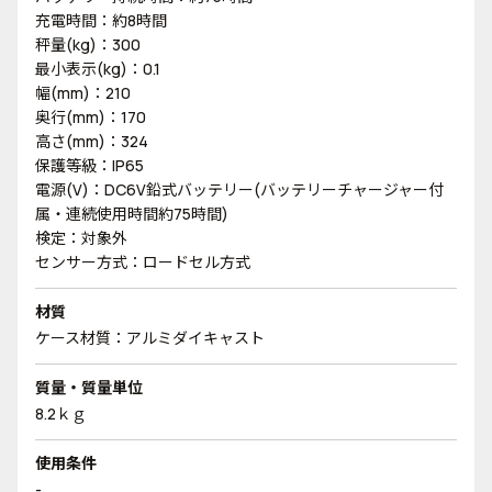
充電時間：約8時間
秤量(kg)：300
最小表示(kg)：0.1
幅(mm)：210
奥行(mm)：170
高さ(mm)：324
保護等級：IP65
電源(V)：DC6V鉛式バッテリー(バッテリーチャージャー付
属・連続使用時間約75時間)
検定：対象外
センサー方式：ロードセル方式
材質
ケース材質：アルミダイキャスト
質量・質量単位
8.2ｋｇ
使用条件
-