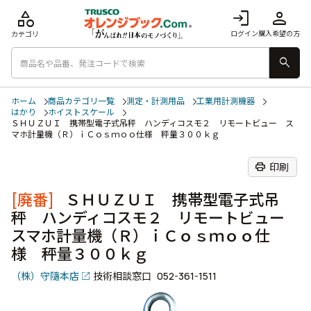
category
login
person
ログイン
購入希望の方
カテゴリ
search
ホーム
商品カテゴリ一覧
測定・計測用品
工業用計測機器
はかり
ホイストスケール
ＳＨＵＺＵＩ 携帯型電子式吊秤 ハンディコスモ２ リモートビュー ス
マホ計量機（Ｒ）ｉＣｏｓｍｏｏ仕様 秤量３００ｋｇ
print
印刷
[廃番]
ＳＨＵＺＵＩ 携帯型電子式吊
秤 ハンディコスモ２ リモートビュー
スマホ計量機（Ｒ）ｉＣｏｓｍｏｏ仕
様 秤量３００ｋｇ
（株）守隨本店
技術相談窓口
052-361-1511