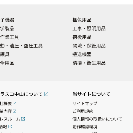
子機器
梱包用品
学製品
工事・照明用品
作業工具
荷役用品
動・油圧・空圧工具
物流・保管用品
護具
搬送機器
全用品
清掃・衛生用品
ラスコ中山について
当サイトについて
社概要
サイトマップ
業内容
ご利用規約
レスルーム
個人情報の取扱いについて
R情報
動作確認環境