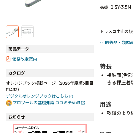
0.3Y-3.5N
品番
トラスコ中山の販
同等品・類似
商品データ
価格改定案内
特長
カタログ
接触面(舌
きる裸圧着
オレンジブック掲載ページ（2026年度版3冊目
P.1433）
デジタルオレンジブックはこちら
プロツールの基礎知識 ココミテVol3
用途
軟鋼のより
お知らせ