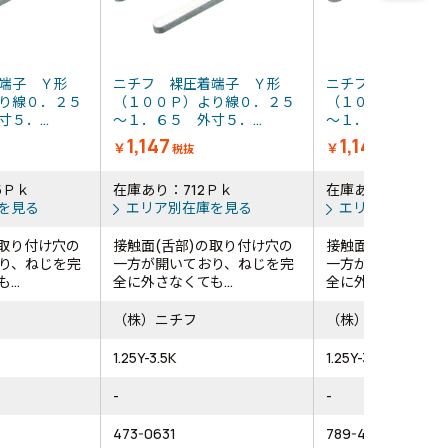
端子 Ｙ形
ニチフ 裸圧着端子 Ｙ形
ニチフ 裸圧着端
り線０．２５
（１００Ｐ）より線０．２５
（１００Ｐ）より
５．...
～１．６５ 外寸５．...
～１．６５ 外寸６．
1,147
1,147
￥
￥
税抜
税抜
5Ｐｋ
在庫あり：712Ｐｋ
在庫あり：156Ｐｋ
を見る
エリア別在庫を見る
エリア別在庫を
の取り付け穴の
接触面(舌部)の取り付け穴の
接触面(舌部)の取
り、ねじを完
一方が開いており、ねじを完
一方が開いており
..
全に外さなくても...
全に外さなくても...
（株）ニチフ
（株）ニチフ
1.25Y-3.5K
1.25Y-3L
-
-
473-0631
789-4325