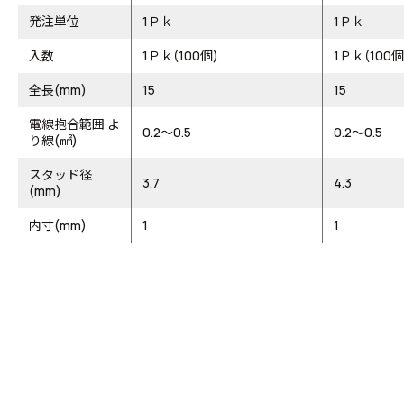
発注単位
1Ｐｋ
1Ｐｋ
入数
1Ｐｋ(100個)
1Ｐｋ(100個
全長(mm)
15
15
電線抱合範囲 よ
0.2～0.5
0.2～0.5
り線(㎟)
スタッド径
3.7
4.3
(mm)
内寸(mm)
1
1