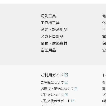
切削工具
電
工作機工具
化
測定・計測用品
手
メカトロ部品
電
金物・建築資材
保
空圧用品
安
ご利用ガイド
ト
ご登録について
会
お届け・配送について
事
ご注文について
プ
ご注文後のサポート
I