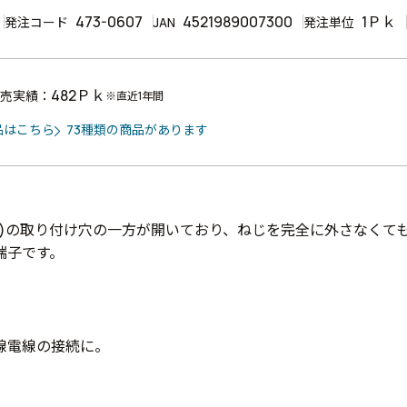
473-0607
4521989007300
1Ｐｋ
発注コード
JAN
発注単位
482Ｐｋ
売実績：
※直近1年間
品はこちら
73種類の商品があります
部)の取り付け穴の一方が開いており、ねじを完全に外さなくて
端子です。
線電線の接続に。