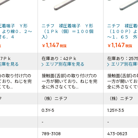
圧着端子 Ｙ形
ニチフ 裸圧着端子 Ｙ形
ニチフ 裸圧着
）より線０．２～
（１Ｐｋ（個）＝１００個
（１００Ｐ）よ
寸６．４
入）
～１．６５ 外寸
1,147
1,147
￥
￥
抜
税抜
税抜
7Ｐｋ
在庫あり：42Ｐｋ
在庫あり：257
在庫を見る
エリア別在庫を見る
エリア別在庫
)の取り付け穴の
接触面(舌部)の取り付け穴の
接触面(舌部)
ており、ねじを完
一方が開いており、ねじを完
一方が開いてお
も...
全に外さなくても...
全に外さなくても.
フ
（株）ニチフ
（株）ニチフ
0.3Y-5
1.25Y-3.5
-
-
789-3108
473-0623