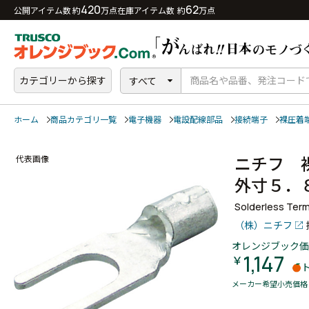
420
62
公開アイテム数 約
万点
在庫アイテム数 約
万点
カテゴリーから探す
すべて
ホーム
商品カテゴリ一覧
電子機器
電設配線部品
接続端子
裸圧着
ニチフ 
代表画像
外寸５
Solderless Term
（株）ニチフ
オレンジブック価
1,147
￥
メーカー希望小売価格