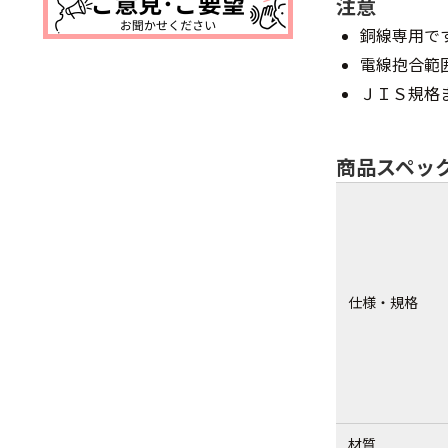
注意
銅線専用で
電線抱合範
ＪＩＳ規格
商品スペッ
仕様・規格
材質