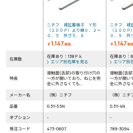
ニチフ 裸圧着端子 Ｙ形
ニチフ 裸
（１００Ｐ）より線０．２～
（１００Ｐ
０．５ 外寸５．８
０．５ 外
1,147
1,147
￥
￥
税抜
税
在庫あり：138Ｐｋ
在庫あり：6
在庫数
エリア別在庫を見る
エリア別
接触面(舌部)の取り付け穴の
接触面(舌部
特長
一方が開いており、ねじを完
一方が開い
全に外さなくても...
全に外さなくて
メーカー名
（株）ニチフ
（株）ニチ
品番
0.3Y-3.5N
0.3Y-4N
オプション
-
-
発注コード
473-0607
789-3094