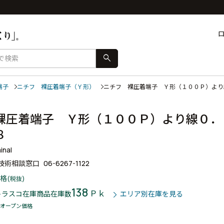
search
端子
ニチフ 裸圧着端子（Ｙ形）
ニチフ 裸圧着端子 Ｙ形（１００Ｐ）よ
裸圧着端子 Ｙ形（１００Ｐ）より線０
．８
inal
技術相談窓口
06-6267-1122
格
(税抜)
138
Ｐｋ
トラスコ在庫商品
在庫数
エリア別在庫を見る
オープン価格