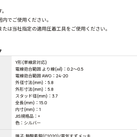
す。
囲内でご使用ください。
または当社指定の適用圧着工具をご使用ください。
ク
Y形(単線非対応)
電線抱合範囲 より線(㎟)：0.2～0.5
電線抱合範囲 AWG：24-20
外径寸法(mm)：5.8
外形寸法(mm)：5.8
スタッド径(mm)：3.7
全長(mm)：15.0
内寸(mm)：1
JIS規格品：×
色：シルバー
端子:無酸素銅(C1020)/電気すずメッキ