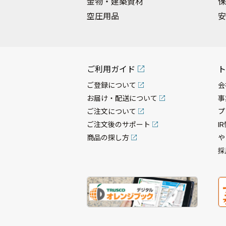
金物・建築資材
保
空圧用品
安
ご利用ガイド
ト
ご登録について
会
お届け・配送について
事
ご注文について
プ
ご注文後のサポート
I
商品の探し方
や
採