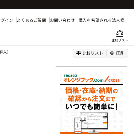
ログイン
よくあるご質問
お問い合わせ
購入を希望される法人様
balance
比較リスト
０個入）
balance
print
比較リスト
印刷
）