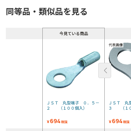
同等品・類似品を見る
今見ている商品
代表画像
ＪＳＴ 丸型端子 ０．５－
ＪＳＴ 丸
２ （１００個入）
３ （１
694
694
￥
￥
税抜
税抜