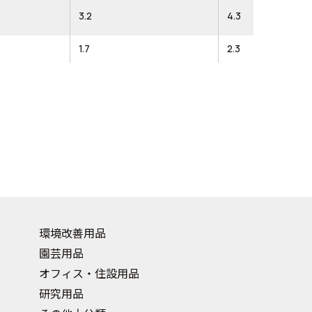
3.2
4.3
1.7
2.3
環境改善用品
園芸用品
オフィス・住設用品
研究用品