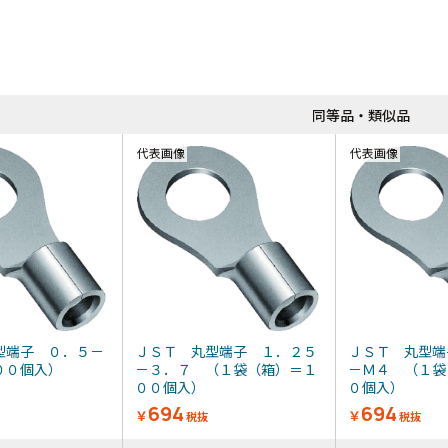
同等品・類似品
代表画像
代表画像
型端子 ０．５－
ＪＳＴ 丸型端子 １．２５
ＪＳＴ 丸型端
００個入）
－３．７ （１袋（箱）＝１
－Ｍ４ （１袋
００個入）
０個入）
694
694
￥
￥
税抜
税抜