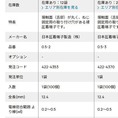
在庫あり：12袋
在庫あり：2
在庫数
エリア別在庫を見る
エリア別
接触面（舌部）が丸く、ねじ
接触面（舌
特長
固定用の取り付け穴がある裸
固定用の取
圧着端子です。
圧着端子で
メーカー名
日本圧着端子製造（株）
日本圧着端
品番
0.5-2
0.5-3
オプション
-
-
発注コード
422-4353
422-4370
発注単位
1袋
1袋
入数
1袋(100個)
1袋(100個)
全長(mm)
12.4
12.4
電線抱合範囲 よ
0.2～0.5
0.2～0.5
り線(㎟)