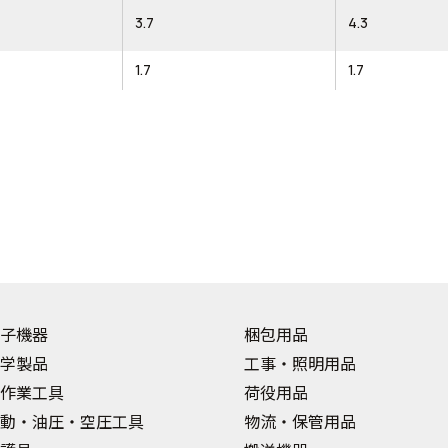
3.7
4.3
1.7
1.7
子機器
梱包用品
学製品
工事・照明用品
作業工具
荷役用品
動・油圧・空圧工具
物流・保管用品