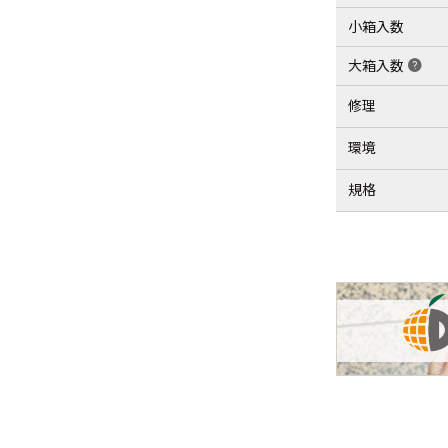
小箱入数
大箱入数
help
修理
環境
規格