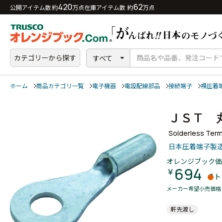
420
62
公開アイテム数 約
万点
在庫アイテム数 約
万点
カテゴリーから探す
すべて
ホーム
商品カテゴリ一覧
電子機器
電設配線部品
接続端子
裸圧着
ＪＳＴ 
Solderless Term
日本圧着端子製
オレンジブック価
694
￥
ト
メーカー希望小売価格
軒先渡し