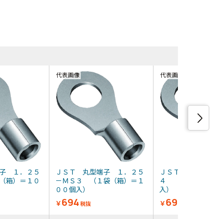
同等品・類
代表画像
代表画像
子 １．２５
ＪＳＴ 丸型端子 １．２５
ＪＳＴ 丸型端子
（箱）＝１０
－ＭＳ３ （１袋（箱）＝１
４ （１袋（箱）
００個入）
入）
694
694
￥
￥
税抜
税抜