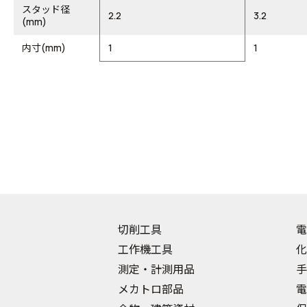
スタッド径
2.2
3.2
(mm)
内寸(mm)
1
1
切削工具
電
工作機工具
化
測定・計測用品
手
メカトロ部品
電