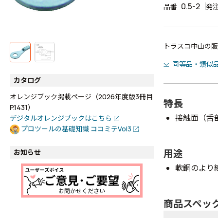
0.5-2
品番
発
トラスコ中山の販
同等品・類似
カタログ
オレンジブック掲載ページ（2026年度版3冊目
特長
P.1431）
接触面（舌
デジタルオレンジブックはこちら
プロツールの基礎知識 ココミテVol3
用途
お知らせ
軟銅のより
商品スペッ