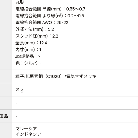
丸形
電線抱合範囲 単線(mm)：0.35～0.7
電線抱合範囲 より線(㎟)：0.2～0.5
電線抱合範囲 AWG：26-22
外径寸法(mm)：5.2
スタッド径(mm)：2.2
全長(mm)：12.4
内寸(mm)：1
JIS規格品：×
色：シルバー
端子:無酸素銅（C1020）/電気すずメッキ
21ｇ
-
属品
-
マレーシア
インドネシア