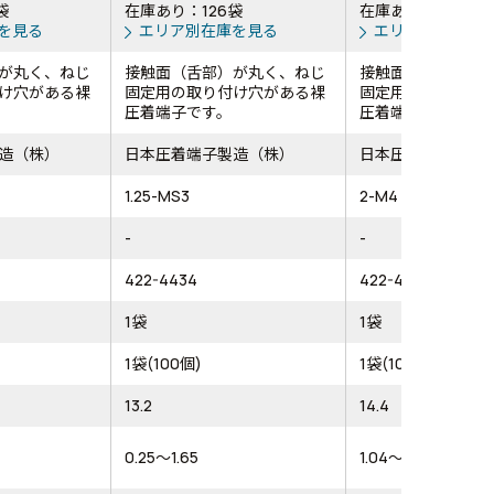
袋
在庫あり：126袋
在庫あり：51袋
を見る
エリア別在庫を見る
エリア別在庫を
が丸く、ねじ
接触面（舌部）が丸く、ねじ
接触面（舌部）が
け穴がある裸
固定用の取り付け穴がある裸
固定用の取り付け
圧着端子です。
圧着端子です。
造（株）
日本圧着端子製造（株）
日本圧着端子製造
1.25-MS3
2-M4
-
-
422-4434
422-4639
1袋
1袋
1袋(100個)
1袋(100個)
13.2
14.4
0.25～1.65
1.04～2.63