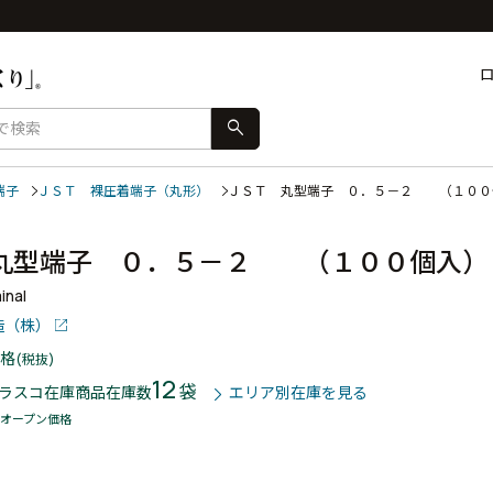
search
端子
ＪＳＴ 裸圧着端子（丸形）
ＪＳＴ 丸型端子 ０．５－２ （１０
丸型端子 ０．５－２ （１００個入
inal
造（株）
格
(税抜)
12
袋
ラスコ在庫商品
在庫数
エリア別在庫を見る
オープン価格