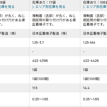
9袋
在庫あり：17袋
在庫あり：106
在庫を見る
エリア別在庫を見る
エリア別在庫
部）が丸く、ねじ
接触面（舌部）が丸く、ねじ
接触面（舌部）
り付け穴がある裸
固定用の取り付け穴がある裸
固定用の取り付
す。
圧着端子です。
圧着端子です。
子製造（株）
日本圧着端子製造（株）
日本圧着端子製
1.25-3.7
1.25-M4
-
-
422-4396
422-4426
1袋
1袋
1袋(100個)
1袋(100個)
11.5
14.4
0.25～1.65
0.25～1.65