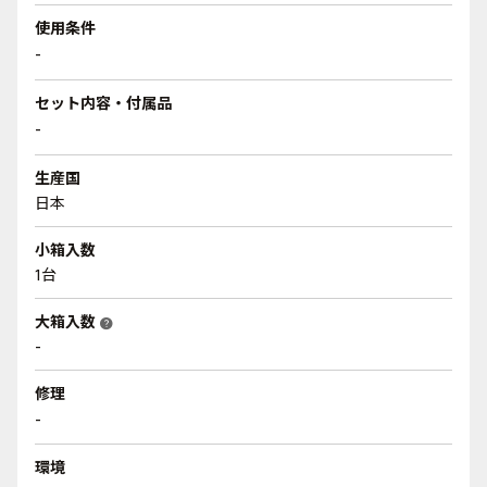
使用条件
-
セット内容・付属品
-
生産国
日本
小箱入数
1台
大箱入数
help
-
修理
-
環境