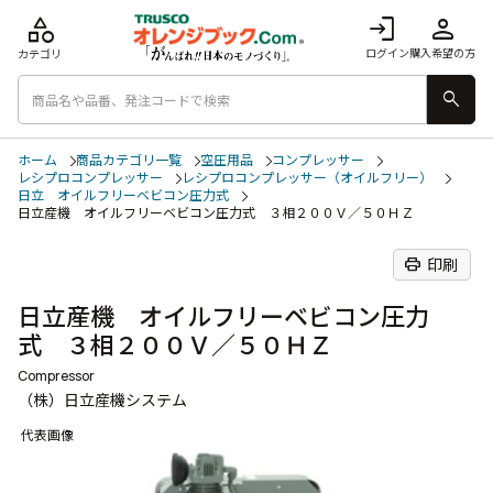
category
login
person
ログイン
購入希望の方
カテゴリ
search
ホーム
商品カテゴリ一覧
空圧用品
コンプレッサー
レシプロコンプレッサー
レシプロコンプレッサー（オイルフリー）
日立 オイルフリーベビコン圧力式
日立産機 オイルフリーベビコン圧力式 ３相２００Ｖ／５０ＨＺ
print
印刷
日立産機 オイルフリーベビコン圧力
式 ３相２００Ｖ／５０ＨＺ
Compressor
（株）日立産機システム
代表画像