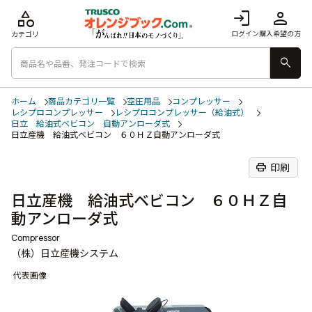
category
login
person
ログイン
購入希望の方
カテゴリ
search
ホーム
商品カテゴリ一覧
空圧用品
コンプレッサー
レシプロコンプレッサー
レシプロコンプレッサー（給油式）
日立 給油式ベビコン 自動アンローダ式
日立産機 給油式ベビコン ６０ＨＺ自動アンローダ式
print
印刷
日立産機 給油式ベビコン ６０ＨＺ自
動アンローダ式
Compressor
（株）日立産機システム
代表画像