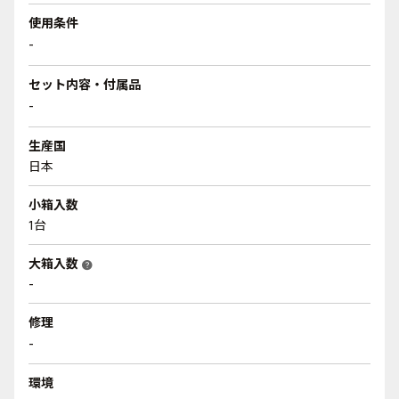
使用条件
-
セット内容・付属品
-
生産国
日本
小箱入数
1台
大箱入数
help
-
修理
-
環境