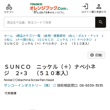
category
login
person
ログイン
購入希望の方
カテゴリ
search
ホーム
商品カテゴリ一覧
金物・建築資材
ねじ・ボルト・ナット
小ねじ
ナベ頭小ねじ
ＳＵＮＣＯ ニッケル（＋）ナベ小ネジ
ＳＵＮＣＯ ニッケル（＋）ナベ小ネジ ２×３ （５１０本入）
print
印刷
ＳＵＮＣＯ ニッケル（＋）ナベ小ネ
ジ ２×３ （５１０本入）
Nickel (+)Machine Screw Pan Head
サンコーインダストリー（株）
技術相談窓口
06-6539-3535
代表画像