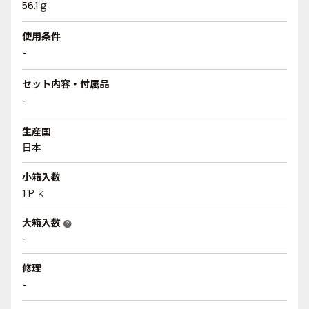
56.1ｇ
使用条件
-
セット内容・付属品
-
生産国
日本
小箱入数
1Ｐｋ
大箱入数
help
-
修理
-