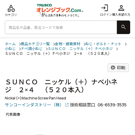
category
login
person
ログイン
購入希望の方
カテゴリ
search
ホーム
商品カテゴリ一覧
金物・建築資材
ねじ・ボルト・ナット
小ねじ
ナベ頭小ねじ
ＳＵＮＣＯ ニッケル（＋）ナベ小ネジ
ＳＵＮＣＯ ニッケル（＋）ナベ小ネジ ２×４ （５２０本入）
print
印刷
ＳＵＮＣＯ ニッケル（＋）ナベ小ネ
ジ ２×４ （５２０本入）
Nickel (+)Machine Screw Pan Head
サンコーインダストリー（株）
技術相談窓口
06-6539-3535
代表画像