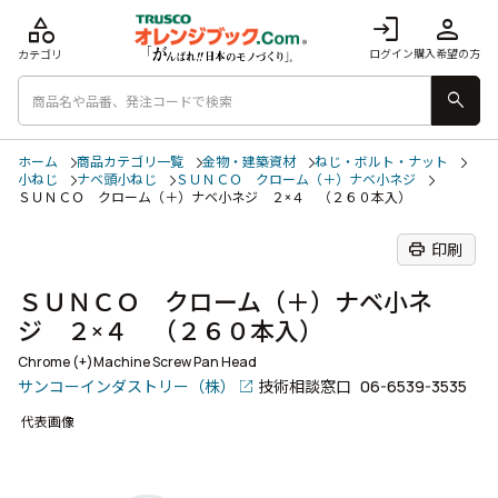
category
login
person
ログイン
購入希望の方
カテゴリ
search
ホーム
商品カテゴリ一覧
金物・建築資材
ねじ・ボルト・ナット
小ねじ
ナベ頭小ねじ
ＳＵＮＣＯ クローム（＋）ナベ小ネジ
ＳＵＮＣＯ クローム（＋）ナベ小ネジ ２×４ （２６０本入）
print
印刷
ＳＵＮＣＯ クローム（＋）ナベ小ネ
ジ ２×４ （２６０本入）
Chrome (+)Machine Screw Pan Head
サンコーインダストリー（株）
技術相談窓口
06-6539-3535
代表画像