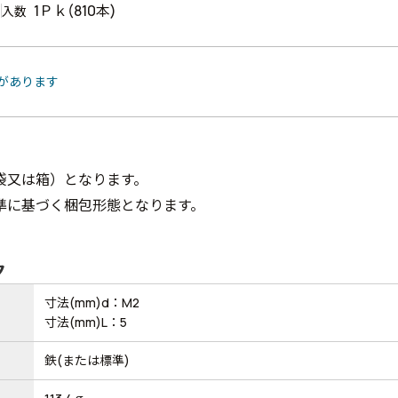
1Ｐｋ(810本)
入数
品があります
袋又は箱）となります。
準に基づく梱包形態となります。
ク
寸法(mm)d：M2
寸法(mm)L：5
鉄(または標準)