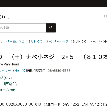
search
じ
ナベ頭小ねじ
ＳＵＮＣＯ （＋）ナベ小ネジ
ＳＵＮＣＯ （＋）ナベ
Ｏ （＋）ナベ小ネジ ２×５ （８１
ew Pan Head
ストリー（株）
技術相談窓口
06-6539-3535
格
(税抜)
取寄品
オープン価格
00-0020X0050-00-810
349-1232
49421311
発注コード
JAN