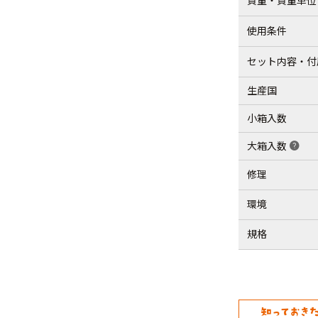
質量・質量単位
使用条件
セット内容・付
生産国
小箱入数
大箱入数
help
修理
環境
規格