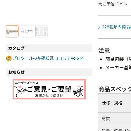
1Ｐｋ
発注単位
226種類の商
カタログ
注意
プロツールの基礎知識 ココミテVol3
簡易包装（
メーカー基
お知らせ
商品スペッ
仕様・規格
材質