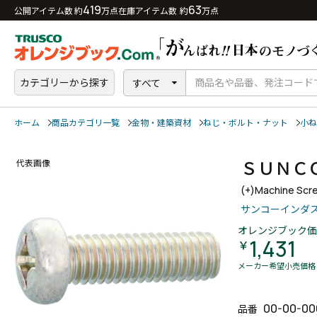
419
63
公開アイテム数 約
万点
在庫アイテム数 約
万点
カテゴリーから探す
すべて
ホーム
商品カテゴリ一覧
金物・建築資材
ねじ・ボルト・ナット
小ね
ＳＵＮＣ
代表画像
(+)Machine Scr
サンコーインダ
オレンジブック価
1,431
￥
メーカー希望小売価格
00-00-00
品番