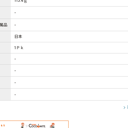
113.4ｇ
-
属品
-
日本
1Ｐｋ
-
-
-
-