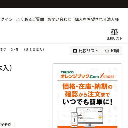
ログイン
よくあるご質問
お問い合わせ
購入を希望される法人様
balance
比較リスト
小ネジ ２×５ （８１０本入）
balance
print
比較リスト
印刷
０本入）
25992