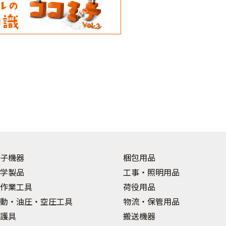
子機器
梱包用品
学製品
工事・照明用品
作業工具
荷役用品
動・油圧・空圧工具
物流・保管用品
護具
搬送機器