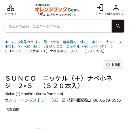
category
login
person
ログイン
購入希望の方
カテゴリ
search
ホーム
商品カテゴリ一覧
金物・建築資材
ねじ・ボルト・ナット
小ねじ
ナベ頭小ねじ
ＳＵＮＣＯ ニッケル（＋）ナベ小ネジ
ＳＵＮＣＯ ニッケル（＋）ナベ小ネジ ２×５ （５２０本入）
print
印刷
ＳＵＮＣＯ ニッケル（＋）ナベ小ネ
ジ ２×５ （５２０本入）
Nickel (+)Machine Screw Pan Head
サンコーインダストリー（株）
技術相談窓口
06-6539-3535
代表画像