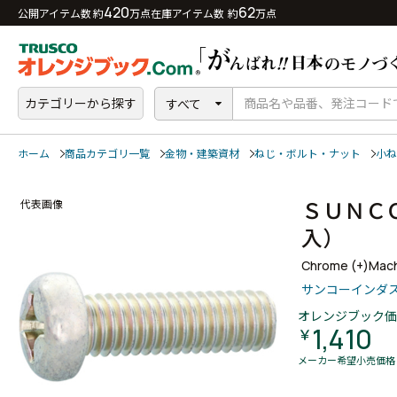
420
62
公開アイテム数 約
万点
在庫アイテム数 約
万点
カテゴリーから探す
すべて
ホーム
商品カテゴリ一覧
金物・建築資材
ねじ・ボルト・ナット
小ね
ＳＵＮＣ
代表画像
入）
Chrome (+)Mach
サンコーインダ
オレンジブック価
1,410
￥
メーカー希望小売価格