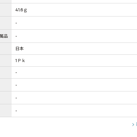
41.6ｇ
-
属品
-
日本
1Ｐｋ
-
-
-
-