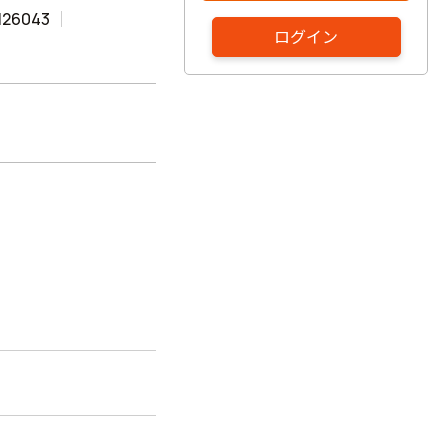
126043
ログイン