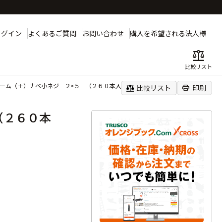
ログイン
よくあるご質問
お問い合わせ
購入を希望される法人様
balance
比較リスト
ローム（＋）ナベ小ネジ ２×５ （２６０本入）
balance
print
比較リスト
印刷
（２６０本