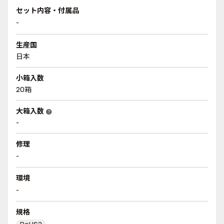
セット内容・付属品
-
生産国
日本
小箱入数
20箱
大箱入数
help
-
修理
-
環境
-
規格