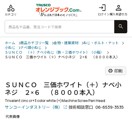
category
login
person
ログイン
購入希望の方
カテゴリ
search
ホーム
商品カテゴリ一覧
金物・建築資材
ねじ・ボルト・ナット
小ねじ
ナベ頭小ねじ
ＳＵＮＣＯ （＋）ナベ小ねじ（鉄・三価ホワイト）（小箱）
ＳＵＮＣＯ 三価ホワイト（＋）ナベ小ネジ ２×６ （８０００本入）
print
印刷
ＳＵＮＣＯ 三価ホワイト（＋）ナベ小
ネジ ２×６ （８０００本入）
Trivalent zinc cr+3 color white (+)Machine Screw Pan Head
サンコーインダストリー（株）
技術相談窓口
06-6539-3535
代表画像