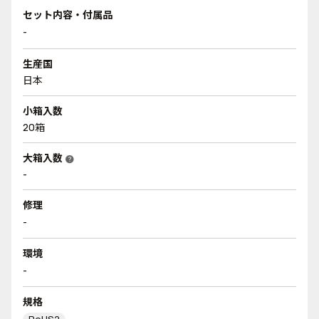
セット内容・付属品
-
生産国
日本
小箱入数
20箱
大箱入数
help
-
修理
-
環境
-
規格