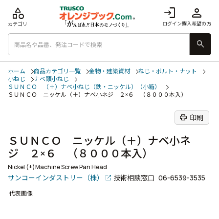
category
login
person
ログイン
購入希望の方
カテゴリ
search
ホーム
商品カテゴリ一覧
金物・建築資材
ねじ・ボルト・ナット
小ねじ
ナベ頭小ねじ
ＳＵＮＣＯ （＋）ナベ小ねじ（鉄・ニッケル）（小箱）
ＳＵＮＣＯ ニッケル（＋）ナベ小ネジ ２×６ （８０００本入）
print
印刷
ＳＵＮＣＯ ニッケル（＋）ナベ小ネ
ジ ２×６ （８０００本入）
Nickel (+)Machine Screw Pan Head
サンコーインダストリー（株）
技術相談窓口
06-6539-3535
代表画像