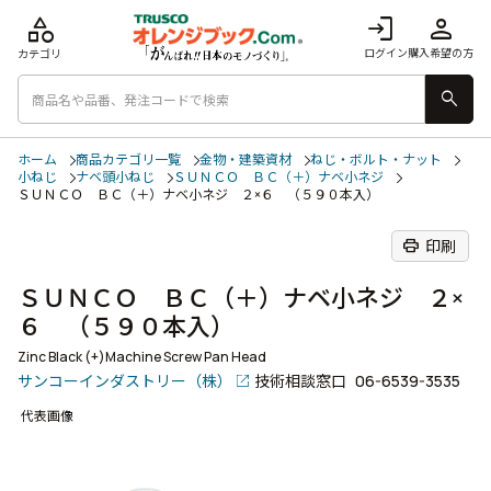
category
login
person
ログイン
購入希望の方
カテゴリ
search
ホーム
商品カテゴリ一覧
金物・建築資材
ねじ・ボルト・ナット
小ねじ
ナベ頭小ねじ
ＳＵＮＣＯ ＢＣ（＋）ナベ小ネジ
ＳＵＮＣＯ ＢＣ（＋）ナベ小ネジ ２×６ （５９０本入）
print
印刷
ＳＵＮＣＯ ＢＣ（＋）ナベ小ネジ ２×
６ （５９０本入）
Zinc Black (+)Machine Screw Pan Head
サンコーインダストリー（株）
技術相談窓口
06-6539-3535
代表画像