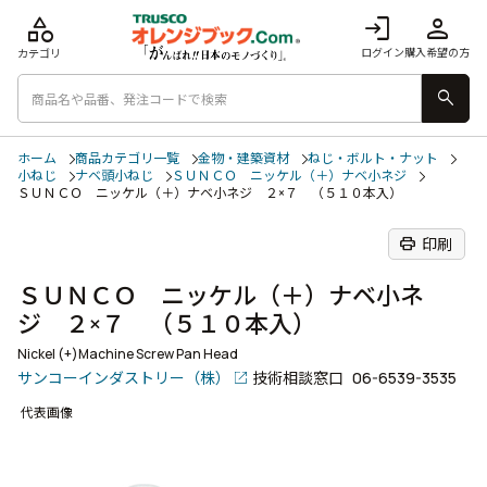
category
login
person
ログイン
購入希望の方
カテゴリ
search
ホーム
商品カテゴリ一覧
金物・建築資材
ねじ・ボルト・ナット
小ねじ
ナベ頭小ねじ
ＳＵＮＣＯ ニッケル（＋）ナベ小ネジ
ＳＵＮＣＯ ニッケル（＋）ナベ小ネジ ２×７ （５１０本入）
print
印刷
ＳＵＮＣＯ ニッケル（＋）ナベ小ネ
ジ ２×７ （５１０本入）
Nickel (+)Machine Screw Pan Head
サンコーインダストリー（株）
技術相談窓口
06-6539-3535
代表画像