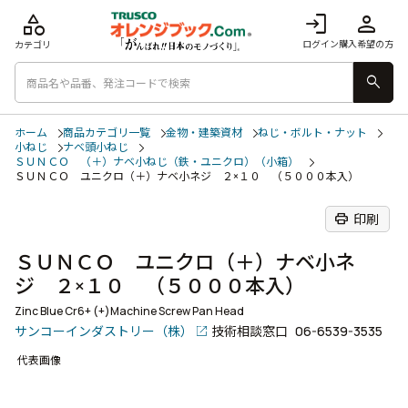
category
login
person
ログイン
購入希望の方
カテゴリ
search
ホーム
商品カテゴリ一覧
金物・建築資材
ねじ・ボルト・ナット
小ねじ
ナベ頭小ねじ
ＳＵＮＣＯ （＋）ナベ小ねじ（鉄・ユニクロ）（小箱）
ＳＵＮＣＯ ユニクロ（＋）ナベ小ネジ ２×１０ （５０００本入）
print
印刷
ＳＵＮＣＯ ユニクロ（＋）ナベ小ネ
ジ ２×１０ （５０００本入）
Zinc Blue Cr6+ (+)Machine Screw Pan Head
サンコーインダストリー（株）
技術相談窓口
06-6539-3535
代表画像