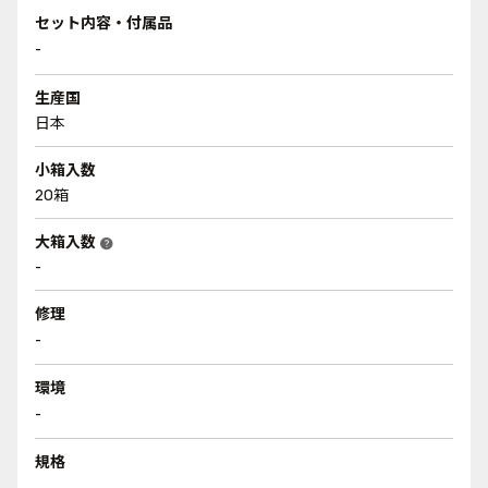
セット内容・付属品
-
生産国
日本
小箱入数
20箱
大箱入数
help
-
修理
-
環境
-
規格
-