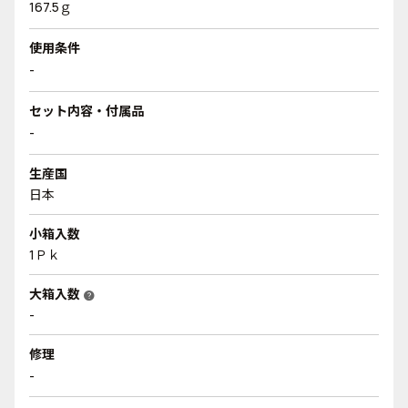
167.5ｇ
使用条件
-
セット内容・付属品
-
生産国
日本
小箱入数
1Ｐｋ
大箱入数
help
-
修理
-