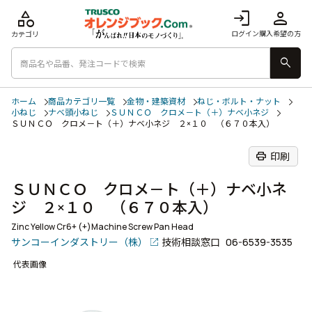
category
login
person
ログイン
購入希望の方
カテゴリ
search
ホーム
商品カテゴリ一覧
金物・建築資材
ねじ・ボルト・ナット
小ねじ
ナベ頭小ねじ
ＳＵＮＣＯ クロメ－ト（＋）ナベ小ネジ
ＳＵＮＣＯ クロメ－ト（＋）ナベ小ネジ ２×１０ （６７０本入）
print
印刷
ＳＵＮＣＯ クロメ－ト（＋）ナベ小ネ
ジ ２×１０ （６７０本入）
Zinc Yellow Cr6+ (+)Machine Screw Pan Head
サンコーインダストリー（株）
技術相談窓口
06-6539-3535
代表画像