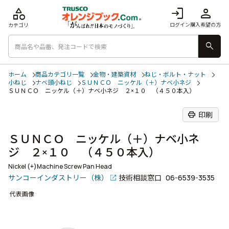
category
login
person
ログイン
購入希望の方
カテゴリ
search
ホーム
商品カテゴリ一覧
金物・建築資材
ねじ・ボルト・ナット
小ねじ
ナベ頭小ねじ
ＳＵＮＣＯ ニッケル（＋）ナベ小ネジ
ＳＵＮＣＯ ニッケル（＋）ナベ小ネジ ２×１０ （４５０本入）
print
印刷
ＳＵＮＣＯ ニッケル（＋）ナベ小ネ
ジ ２×１０ （４５０本入）
Nickel (+)Machine Screw Pan Head
サンコーインダストリー（株）
技術相談窓口
06-6539-3535
代表画像