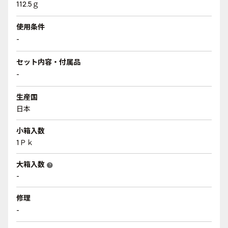
112.5ｇ
使用条件
-
セット内容・付属品
-
生産国
日本
小箱入数
1Ｐｋ
大箱入数
help
-
修理
-