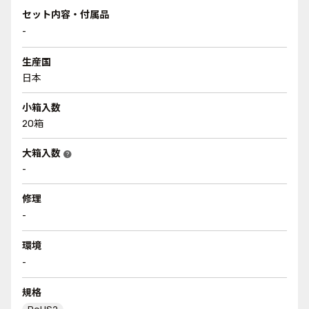
セット内容・付属品
-
生産国
日本
小箱入数
20箱
大箱入数
help
-
修理
-
環境
-
規格