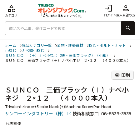
category
login
person
ログイン
購入希望の方
カテゴリ
search
ホーム
商品カテゴリ一覧
金物・建築資材
ねじ・ボルト・ナット
小ねじ
ナベ頭小ねじ
ＳＵＮＣＯ （＋）ナベ小ねじ（鉄・三価ブラック）（小箱）
ＳＵＮＣＯ 三価ブラック（＋）ナベ小ネジ ２×１２ （４０００本入）
print
印刷
ＳＵＮＣＯ 三価ブラック（＋）ナベ小
ネジ ２×１２ （４０００本入）
Trivalent zinc cr+3 color black (+)Machine Screw Pan Head
サンコーインダストリー（株）
技術相談窓口
06-6539-3535
代表画像