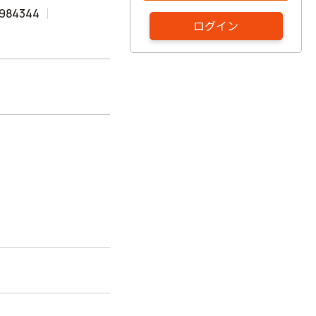
984344
ログイン