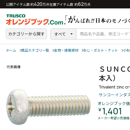
420
62
公開アイテム数 約
万点
在庫アイテム数 約
万点
カテゴリーから探す
すべて
ホーム
商品カテゴリ一覧
金物・建築資材
ねじ・ボルト・ナット
小ね
ＳＵＮＣ
代表画像
本入）
Trivalent zinc c
サンコーインダ
オレンジブック価
1,401
￥
メーカー希望小売価格