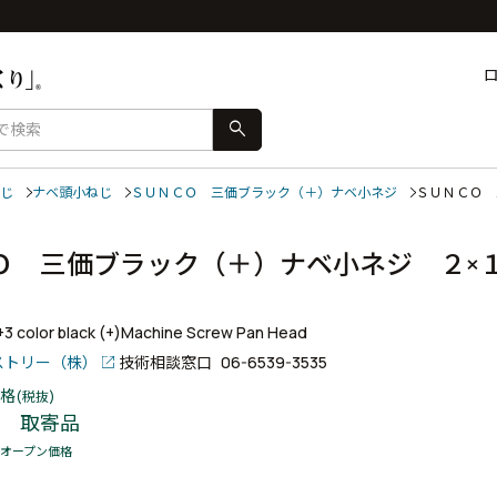
search
じ
ナベ頭小ねじ
ＳＵＮＣＯ 三価ブラック（＋）ナベ小ネジ
ＳＵＮＣＯ
Ｏ 三価ブラック（＋）ナベ小ネジ ２×
r+3 color black (+)Machine Screw Pan Head
ストリー（株）
技術相談窓口
06-6539-3535
格
(税抜)
取寄品
オープン価格