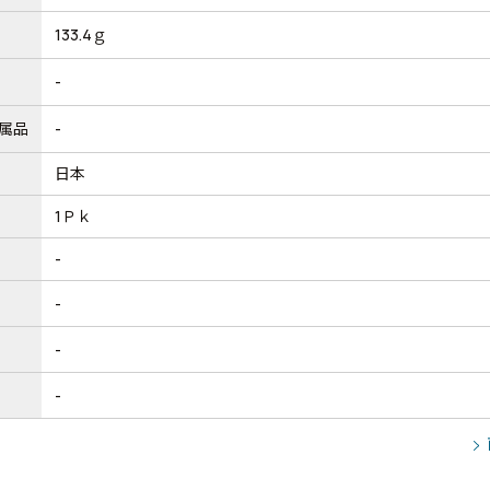
133.4ｇ
-
属品
-
日本
1Ｐｋ
-
-
-
-