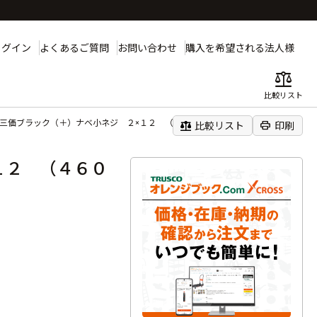
ログイン
よくあるご質問
お問い合わせ
購入を希望される法人様
balance
比較リスト
 三価ブラック（＋）ナベ小ネジ ２×１２ （４６０本入）
balance
print
比較リスト
印刷
１２ （４６０