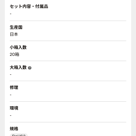
セット内容・付属品
-
生産国
日本
小箱入数
20箱
大箱入数
help
-
修理
-
環境
-
規格