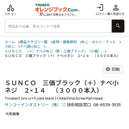
category
login
person
ログイン
購入希望の方
カテゴリ
search
ホーム
商品カテゴリ一覧
金物・建築資材
ねじ・ボルト・ナット
小ねじ
ナベ頭小ねじ
ＳＵＮＣＯ （＋）ナベ小ねじ（鉄・三価ブラック）（小箱）
ＳＵＮＣＯ 三価ブラック（＋）ナベ小ネジ ２×１４ （３０００本入）
print
印刷
ＳＵＮＣＯ 三価ブラック（＋）ナベ小
ネジ ２×１４ （３０００本入）
Trivalent zinc cr+3 color black (+)Machine Screw Pan Head
サンコーインダストリー（株）
技術相談窓口
06-6539-3535
代表画像