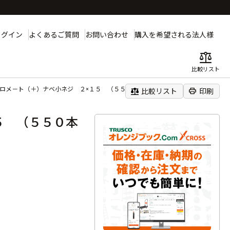
ログイン
よくあるご質問
お問い合わせ
購入を希望される法人様
balance
比較リスト
クロメ－ト（＋）ナベ小ネジ ２×１５ （５５０本入）
balance
print
比較リスト
印刷
５ （５５０本