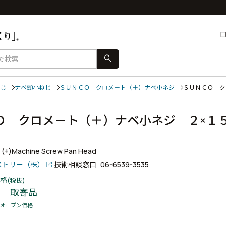
search
じ
ナベ頭小ねじ
ＳＵＮＣＯ クロメ－ト（＋）ナベ小ネジ
ＳＵＮＣＯ 
Ｏ クロメ－ト（＋）ナベ小ネジ ２×１
+ (+)Machine Screw Pan Head
ストリー（株）
技術相談窓口
06-6539-3535
格
(税抜)
取寄品
オープン価格