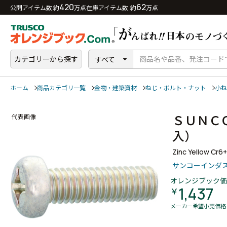
420
62
公開アイテム数 約
万点
在庫アイテム数 約
万点
カテゴリーから探す
すべて
ホーム
商品カテゴリ一覧
金物・建築資材
ねじ・ボルト・ナット
小ね
ＳＵＮＣ
代表画像
入）
Zinc Yellow Cr6
サンコーインダ
オレンジブック価
1,437
￥
メーカー希望小売価格