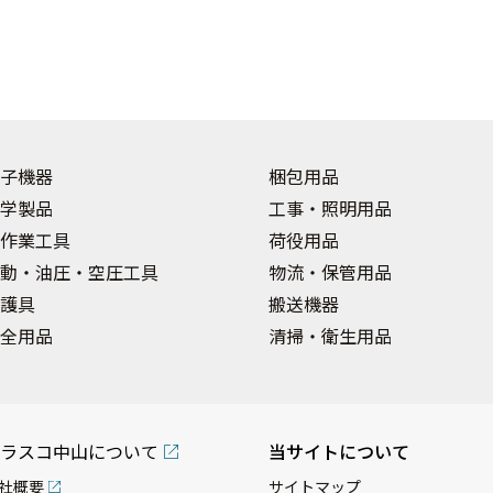
子機器
梱包用品
学製品
工事・照明用品
作業工具
荷役用品
動・油圧・空圧工具
物流・保管用品
護具
搬送機器
全用品
清掃・衛生用品
ラスコ中山について
当サイトについて
社概要
サイトマップ