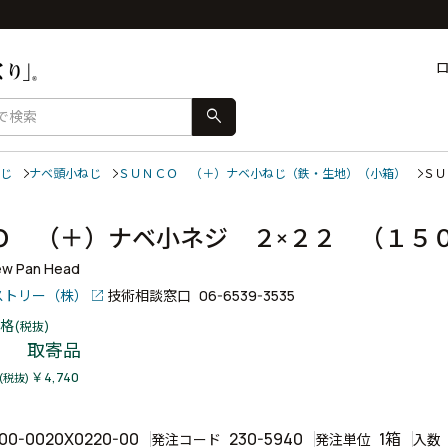
search
じ
ナベ頭小ねじ
ＳＵＮＣＯ （＋）ナベ小ねじ（鉄・生地）（小箱）
ＳＵ
Ｏ （＋）ナベ小ネジ ２×２２ （１
ew Pan Head
ストリー（株）
技術相談窓口
06-6539-3535
格
(税抜)
取寄品
￥4,740
(税抜)
00-0020X0220-00
230-5940
1箱
発注コード
発注単位
入数