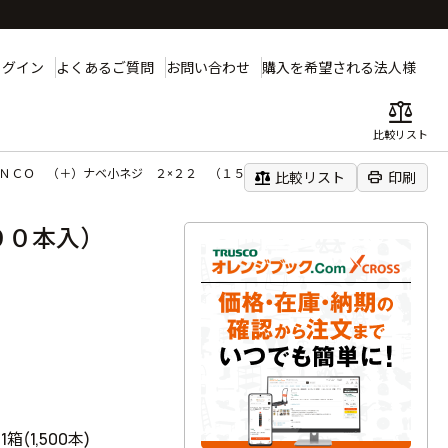
ログイン
よくあるご質問
お問い合わせ
購入を希望される法人様
balance
比較リスト
ＮＣＯ （＋）ナベ小ネジ ２×２２ （１５００本入）
balance
print
比較リスト
印刷
５００本入）
1箱(1,500本)