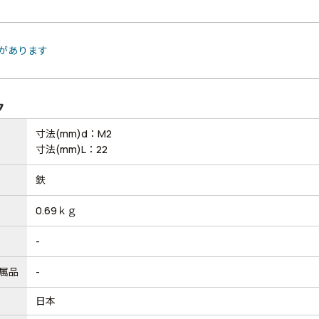
品があります
ク
寸法(mm)d：M2
寸法(mm)L：22
鉄
0.69ｋｇ
-
属品
-
日本