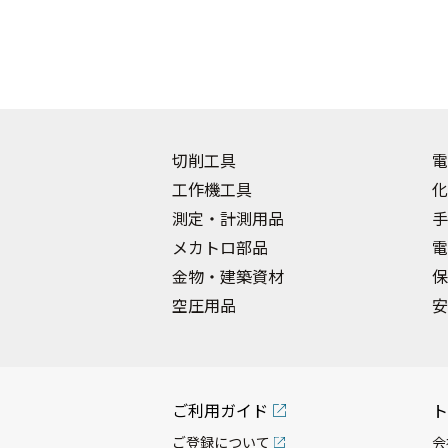
切削工具
電
工作機工具
化
測定・計測用品
手
メカトロ部品
電
金物・建築資材
保
空圧用品
安
ご利用ガイド
ト
ご登録について
会