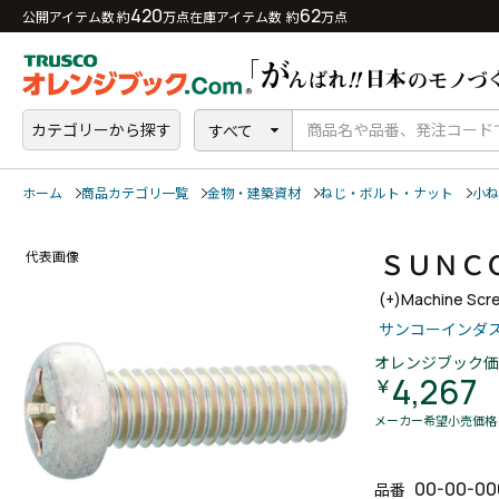
420
62
公開アイテム数 約
万点
在庫アイテム数 約
万点
カテゴリーから探す
すべて
ホーム
商品カテゴリ一覧
金物・建築資材
ねじ・ボルト・ナット
小ね
ＳＵＮＣ
代表画像
(+)Machine Scr
サンコーインダ
オレンジブック価
4,267
￥
メーカー希望小売価格
00-00-00
品番