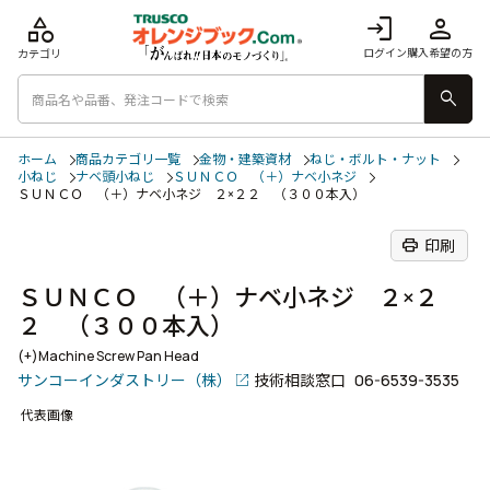
category
login
person
ログイン
購入希望の方
カテゴリ
search
ホーム
商品カテゴリ一覧
金物・建築資材
ねじ・ボルト・ナット
小ねじ
ナベ頭小ねじ
ＳＵＮＣＯ （＋）ナベ小ネジ
ＳＵＮＣＯ （＋）ナベ小ネジ ２×２２ （３００本入）
print
印刷
ＳＵＮＣＯ （＋）ナベ小ネジ ２×２
２ （３００本入）
(+)Machine Screw Pan Head
サンコーインダストリー（株）
技術相談窓口
06-6539-3535
代表画像