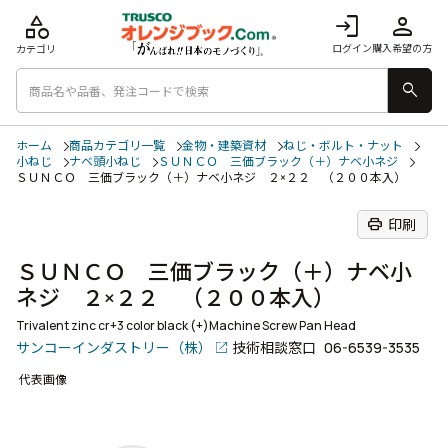
category
login
person
ログイン
購入希望の方
カテゴリ
search
ホーム
商品カテゴリ一覧
金物・建築資材
ねじ・ボルト・ナット
小ねじ
ナベ頭小ねじ
ＳＵＮＣＯ 三価ブラック（＋）ナベ小ネジ
ＳＵＮＣＯ 三価ブラック（＋）ナベ小ネジ ２×２２ （２００本入）
print
印刷
ＳＵＮＣＯ 三価ブラック（＋）ナベ小
ネジ ２×２２ （２００本入）
Trivalent zinc cr+3 color black (+)Machine Screw Pan Head
サンコーインダストリー（株）
技術相談窓口
06-6539-3535
代表画像