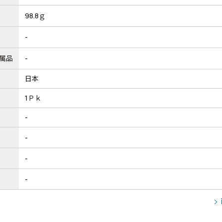
98.8ｇ
-
属品
-
日本
1Ｐｋ
-
-
-
-