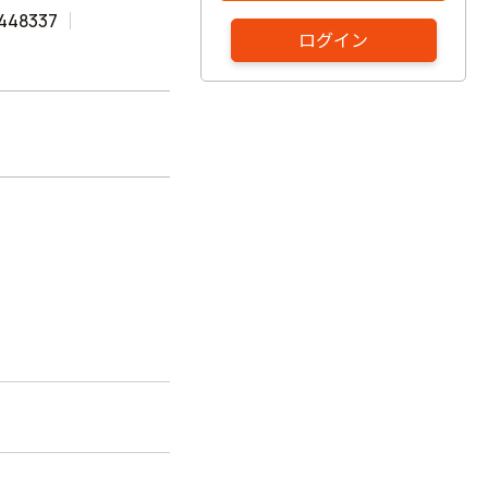
448337
ログイン