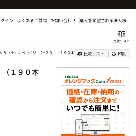
ログイン
よくあるご質問
お問い合わせ
購入を希望される法人様
balance
比較リスト
ッケル（＋）ナベ小ネジ ２×２３ （１９０本入）
balance
print
比較リスト
印刷
 （１９０本