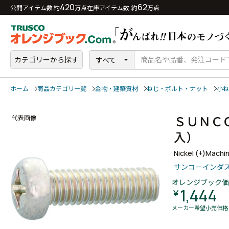
420
62
公開アイテム数 約
万点
在庫アイテム数 約
万点
カテゴリーから探す
すべて
ホーム
商品カテゴリ一覧
金物・建築資材
ねじ・ボルト・ナット
小ね
ＳＵＮＣ
代表画像
入）
Nickel (+)Machi
サンコーインダ
オレンジブック価
1,444
￥
メーカー希望小売価格