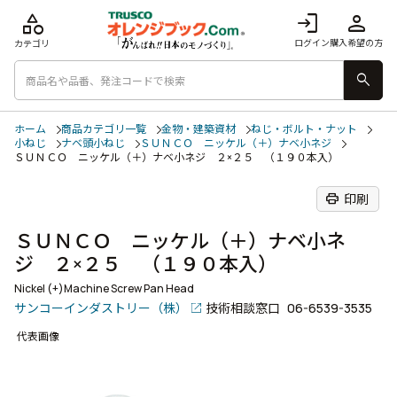
category
login
person
ログイン
購入希望の方
カテゴリ
search
ホーム
商品カテゴリ一覧
金物・建築資材
ねじ・ボルト・ナット
小ねじ
ナベ頭小ねじ
ＳＵＮＣＯ ニッケル（＋）ナベ小ネジ
ＳＵＮＣＯ ニッケル（＋）ナベ小ネジ ２×２５ （１９０本入）
print
印刷
ＳＵＮＣＯ ニッケル（＋）ナベ小ネ
ジ ２×２５ （１９０本入）
Nickel (+)Machine Screw Pan Head
サンコーインダストリー（株）
技術相談窓口
06-6539-3535
代表画像