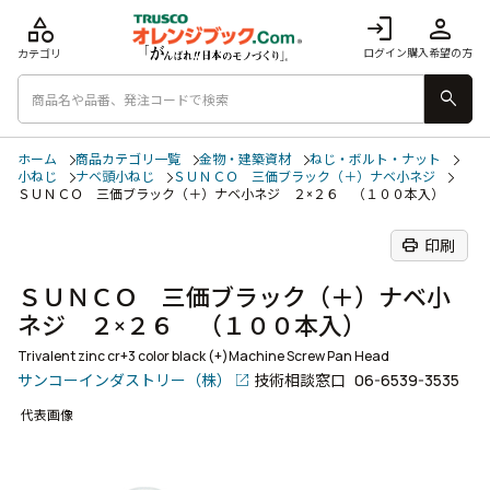
category
login
person
ログイン
購入希望の方
カテゴリ
search
ホーム
商品カテゴリ一覧
金物・建築資材
ねじ・ボルト・ナット
小ねじ
ナベ頭小ねじ
ＳＵＮＣＯ 三価ブラック（＋）ナベ小ネジ
ＳＵＮＣＯ 三価ブラック（＋）ナベ小ネジ ２×２６ （１００本入）
print
印刷
ＳＵＮＣＯ 三価ブラック（＋）ナベ小
ネジ ２×２６ （１００本入）
Trivalent zinc cr+3 color black (+)Machine Screw Pan Head
サンコーインダストリー（株）
技術相談窓口
06-6539-3535
代表画像