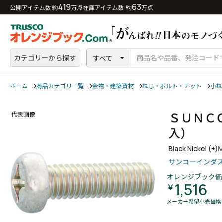
419
63
公開アイテム数 約
万点
在庫アイテム数 約
万点
カテゴリーから探す
すべて
ホーム
商品カテゴリ一覧
金物・建築資材
ねじ・ボルト・ナット
小ね
ＳＵＮＣ
代表画像
入）
Black Nickel (+
サンコーインダ
オレンジブック価
1,516
￥
メーカー希望小売価格