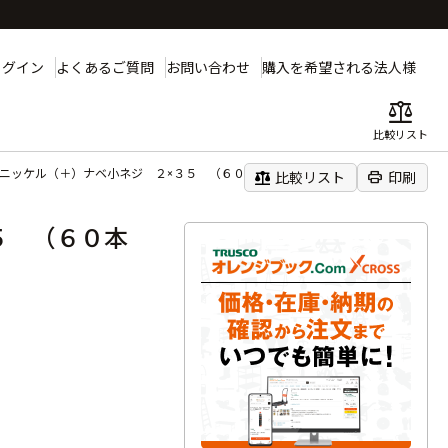
ログイン
よくあるご質問
お問い合わせ
購入を希望される法人様
balance
比較リスト
黒ニッケル（＋）ナベ小ネジ ２×３５ （６０本入）
balance
print
比較リスト
印刷
５ （６０本