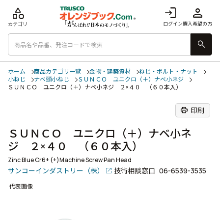
category
login
person
ログイン
購入希望の方
カテゴリ
search
ホーム
商品カテゴリ一覧
金物・建築資材
ねじ・ボルト・ナット
小ねじ
ナベ頭小ねじ
ＳＵＮＣＯ ユニクロ（＋）ナベ小ネジ
ＳＵＮＣＯ ユニクロ（＋）ナベ小ネジ ２×４０ （６０本入）
print
印刷
ＳＵＮＣＯ ユニクロ（＋）ナベ小ネ
ジ ２×４０ （６０本入）
Zinc Blue Cr6+ (+)Machine Screw Pan Head
サンコーインダストリー（株）
技術相談窓口
06-6539-3535
代表画像