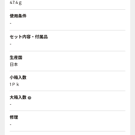
47.4ｇ
使用条件
-
セット内容・付属品
-
生産国
日本
小箱入数
1Ｐｋ
大箱入数
help
-
修理
-