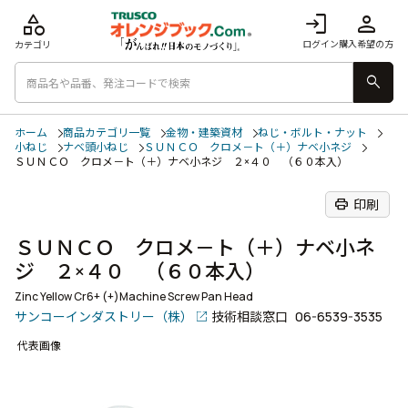
category
login
person
ログイン
購入希望の方
カテゴリ
search
ホーム
商品カテゴリ一覧
金物・建築資材
ねじ・ボルト・ナット
小ねじ
ナベ頭小ねじ
ＳＵＮＣＯ クロメ－ト（＋）ナベ小ネジ
ＳＵＮＣＯ クロメ－ト（＋）ナベ小ネジ ２×４０ （６０本入）
print
印刷
ＳＵＮＣＯ クロメ－ト（＋）ナベ小ネ
ジ ２×４０ （６０本入）
Zinc Yellow Cr6+ (+)Machine Screw Pan Head
サンコーインダストリー（株）
技術相談窓口
06-6539-3535
代表画像