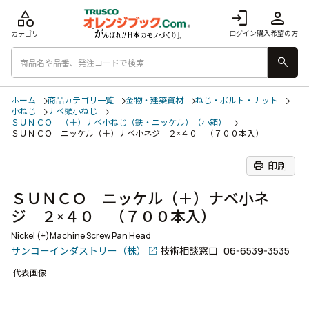
category
login
person
ログイン
購入希望の方
カテゴリ
search
ホーム
商品カテゴリ一覧
金物・建築資材
ねじ・ボルト・ナット
小ねじ
ナベ頭小ねじ
ＳＵＮＣＯ （＋）ナベ小ねじ（鉄・ニッケル）（小箱）
ＳＵＮＣＯ ニッケル（＋）ナベ小ネジ ２×４０ （７００本入）
print
印刷
ＳＵＮＣＯ ニッケル（＋）ナベ小ネ
ジ ２×４０ （７００本入）
Nickel (+)Machine Screw Pan Head
サンコーインダストリー（株）
技術相談窓口
06-6539-3535
代表画像