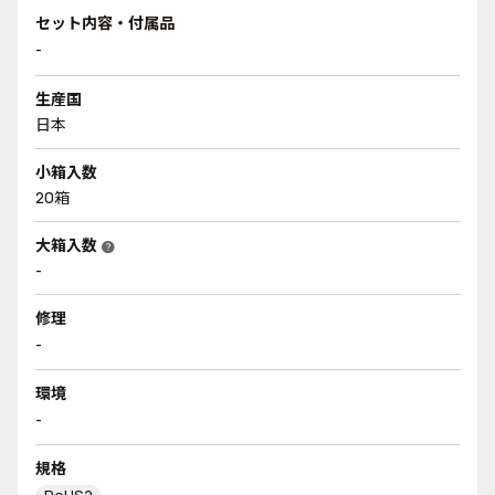
セット内容・付属品
-
生産国
日本
小箱入数
20箱
大箱入数
help
-
修理
-
環境
-
規格